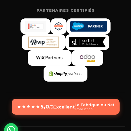
PARTENAIRES CERTIFIÉS
La Fabrique du Net
5,0
/5
Excellent
★
★
★
★
★
1 évaluation