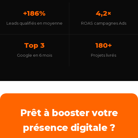
+186%
4,2×
Leads qualifiés en moyenne
ROAS campagnes Ads
Top 3
180+
Google en 6 mois
Projets livrés
Prêt à booster votre
présence digitale ?