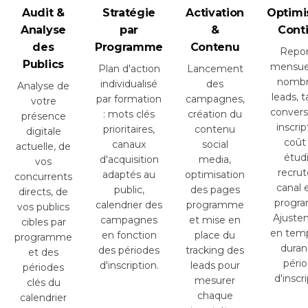
Audit &
Stratégie
Activation
Optimi
Analyse
par
&
Cont
des
Programme
Contenu
Repor
Publics
mensue
Plan d'action
Lancement
nombr
individualisé
des
Analyse de
leads, 
par formation
campagnes,
votre
convers
: mots clés
création du
présence
inscrip
prioritaires,
contenu
digitale
coût
canaux
social
actuelle, de
étud
d'acquisition
media,
vos
recrut
adaptés au
optimisation
concurrents
canal 
public,
des pages
directs, de
progr
calendrier des
programme
vos publics
Ajuste
campagnes
et mise en
cibles par
en temp
en fonction
place du
programme
duran
des périodes
tracking des
et des
péri
d'inscription.
leads pour
périodes
d'inscr
mesurer
clés du
chaque
calendrier