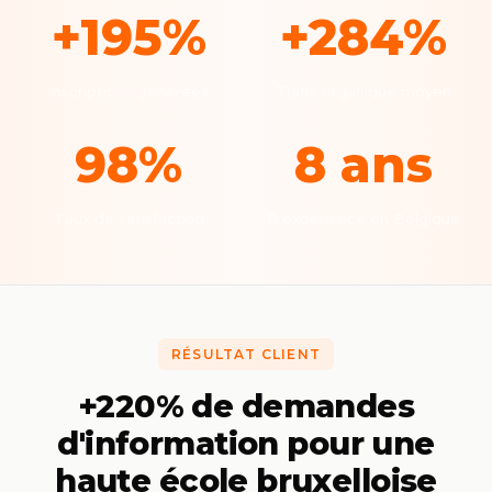
+195%
+284%
Inscriptions générées
Trafic organique moyen
98%
8 ans
Taux de satisfaction
D'expérience en Belgique
RÉSULTAT CLIENT
+220% de demandes
d'information pour une
haute école bruxelloise