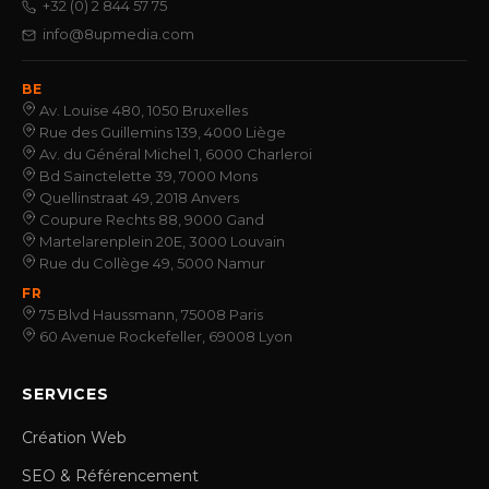
+32 (0) 2 844 57 75
info@8upmedia.com
BE
Av. Louise 480, 1050 Bruxelles
Rue des Guillemins 139, 4000 Liège
Av. du Général Michel 1, 6000 Charleroi
Bd Sainctelette 39, 7000 Mons
Quellinstraat 49, 2018 Anvers
Coupure Rechts 88, 9000 Gand
Martelarenplein 20E, 3000 Louvain
Rue du Collège 49, 5000 Namur
FR
75 Blvd Haussmann, 75008 Paris
60 Avenue Rockefeller, 69008 Lyon
SERVICES
Création Web
SEO & Référencement