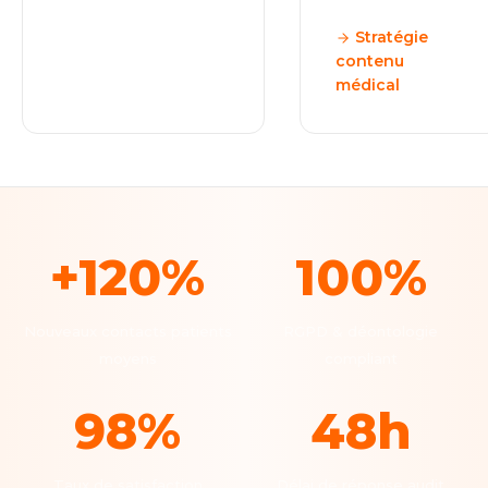
Stratégie
contenu
médical
+120%
100%
Nouveaux contacts patients
RGPD & déontologie
moyens
compliant
98%
48h
Taux de satisfaction
Délai de réponse audit