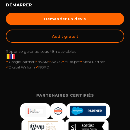
DÉMARRER
Demander un devis
Audit gratuit
Réponse garantie sous 48h ouvrables
Google Partner
BVAM
AACC
HubSpot
Meta Partner
Digital Wallonia
RGPD
PARTENAIRES CERTIFIÉS