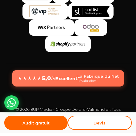
La Fabrique du Net
5,0
/5
Excellent
★
★
★
★
★
1 évaluation
© 2026 8UP Media - Groupe Dérard-Valmondier. Tous
droits réservés.
Mentions légales
Politique de confidentialité
CGV
Audit gratuit
Devis
Gérer mes cookies