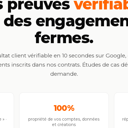
s preuves
vérifia
t des engagemen
fermes.
ltat client vérifiable en 10 secondes sur Google,
s inscrits dans nos contrats. Études de cas dét
demande.
100%
 » ·
propriété de vos comptes, données
ré
et créations