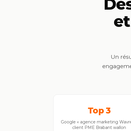
De
e
Un résu
engagement
Top 3
Google « agence marketing Wavre
client PME Brabant wallon