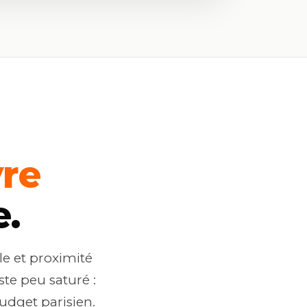
re
e.
le et proximité
te peu saturé :
udget parisien.