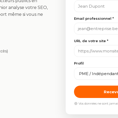
acteurs publics en
nior analyse votre SEO,
pport même si vous ne
Email professionnel *
URL de votre site *
ccès)
Profil
Recevo
Vos données ne sont jamai