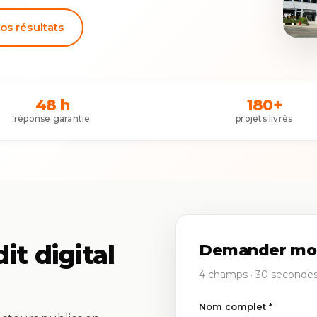
os résultats
48 h
180+
réponse garantie
projets livrés
t digital
Demander mon 
4 champs · 30 secondes
Nom complet *