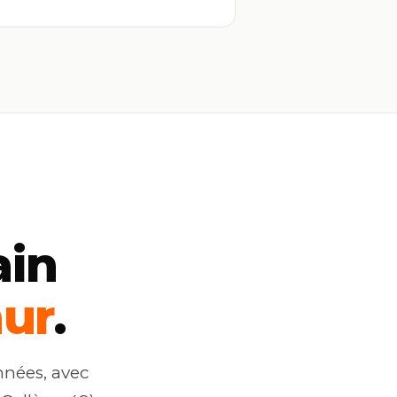
ain
ur
.
nnées, avec