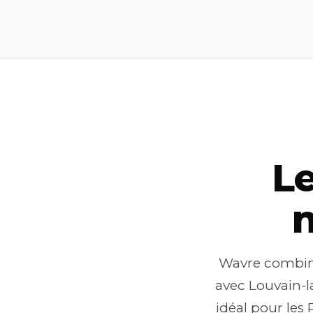
L
n
Wavre combine 
avec Louvain-la
idéal pour les