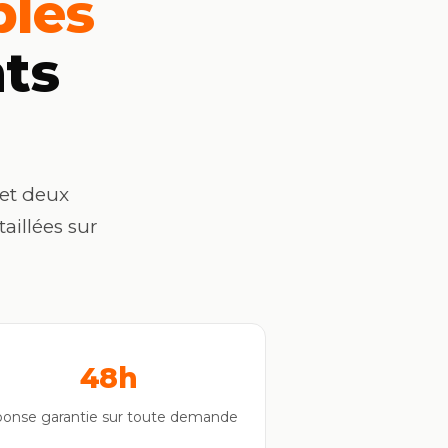
bles
ts
 et deux
aillées sur
48h
ponse garantie sur toute demande